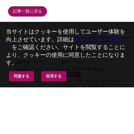
記事一覧に戻る
当サイトはクッキーを使用してユーザー体験を
向上させています。詳細は
プライバシーポリシ
ー
をご確認ください。サイトを閲覧することに
より、クッキーの使用に同意したことになりま
す。
企業情報
サービス
個別サービス
会社概要
ノンフォーマット
Access モダナイゼーション
構造診断0円
最新情報
フォーマット
同意する
拒否する
レガシー分析・モダナイゼーション
インサイト
ナレッジ
中途採用レジュメ書類評価
採用情報
お問い合わせ
募集職種一覧
お問い合わせ
プライバシー
© 2023-2026 REGAZE Corporation.
All Rights Reserved.