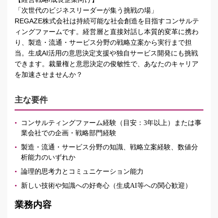
「次世代のビジネスリーダーが集う挑戦の場」
REGAZE株式会社は持続可能な社会創造を目指すコンサルテ
ィングファームです。経営層と直接対話し本質的変革に携わ
り、製造・流通・サービス分野の戦略立案から実行まで担
当。生成AI活用の意思決定支援や独自サービス開発にも挑戦
できます。裁量権と意思決定の俊敏性で、あなたのキャリア
を加速させませんか？
主な要件
•
コンサルティングファーム経験（目安：3年以上）または事
業会社での企画・戦略部門経験
•
製造・流通・サービス分野の知識、戦略立案経験、数値分
析能力のいずれか
•
論理的思考力とコミュニケーション能力
•
新しい技術や知識への好奇心（生成AI等への関心歓迎）
業務内容