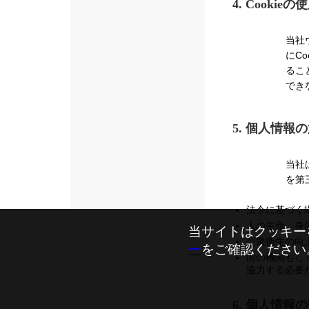
4. Cooki
当社
にC
るこ
でき
5. 個人情報
当社
を第
法令に基づく
人の生命、身
当サイトはクッキー
公衆衛生の向
ー
をご確認ください
国の機関もし
協力する必要
6. 個人情報