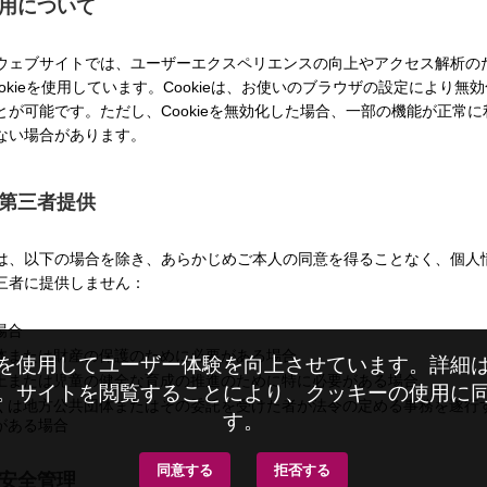
eの使用について
ウェブサイトでは、ユーザーエクスペリエンスの向上やアクセス解析の
ookieを使用しています。Cookieは、お使いのブラウザの設定により無
とが可能です。ただし、Cookieを無効化した場合、一部の機能が正常に
ない場合があります。
の第三者提供
は、以下の場合を除き、あらかじめご本人の同意を得ることなく、個人
三者に提供しません：
場合
体または財産の保護のために必要がある場合
を使用してユーザー体験を向上させています。詳細
上または児童の健全な育成の推進のために特に必要がある場合
。サイトを閲覧することにより、クッキーの使用に
くは地方公共団体またはその委託を受けた者が法令の定める事務を遂行
す。
がある場合
同意する
拒否する
の安全管理