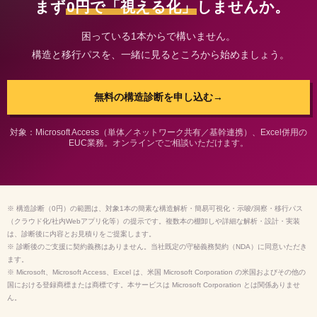
まず
0円で「視える化」
しませんか。
困っている1本からで構いません。
構造と移行パスを、一緒に見るところから始めましょう。
無料の構造診断を申し込む
→
対象：Microsoft Access（単体／ネットワーク共有／基幹連携）、Excel併用の
EUC業務。オンラインでご相談いただけます。
※ 構造診断（0円）の範囲は、対象1本の簡素な構造解析・簡易可視化・示唆/洞察・移行パス
（クラウド化/社内Webアプリ化等）の提示です。複数本の棚卸しや詳細な解析・設計・実装
は、診断後に内容とお見積りをご提案します。
※ 診断後のご支援に契約義務はありません。当社既定の守秘義務契約（NDA）に同意いただき
ます。
※ Microsoft、Microsoft Access、Excel は、米国 Microsoft Corporation の米国およびその他の
国における登録商標または商標です。本サービスは Microsoft Corporation とは関係ありませ
ん。