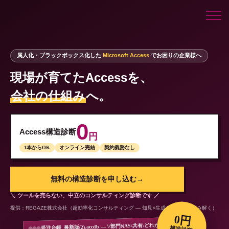
属人化・ブラックボックス化した
Microsoft Access
でお困りの企業様へ
現場が育てたAccessを、
会社の仕組み
へ。
0
Access構造診断
円
1本からOK
オンライン完結
契約義務なし
無料の構造診断を申し込む
→
＼ ツールを売らない、中立のコンサルティング診断です ／
提供：REGAZE株式会社（超効率化コンサルティング — 知見×生成AIでEUCを読み解く）
0円
受注台帳_最新版(2).accdb — \\部門NAS\共有\どれが正？
構造診断