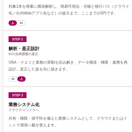
対象1本を簡素に構造解析し、簡易可視化・示唆と移行パス（クラウド
化／社内Webアプリ化など）の提示まで。ここまでが0円です。
人
AI
STEP 2
解析・是正設計
EUC由来課題の是正
VBA・クエリと業務の実動を読み解き、データ構造・権限・連携を再
設計。是正した姿を先に描きます。
AI
人
STEP 3
業務システム化
クラウド/イントラへ
共有・権限・保守性を備えた業務システムとして、クラウドまたはイ
ントラ環境へ載せ替えます。