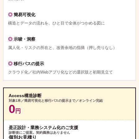
簡易可視化
構造とデータの流れを、ひと目で全体がつかめる図に
示唆・洞察
属人化・リスクの所在と、改善余地の指摘（押し売りなし）
移行パスの提示
クラウド化／社内Webアプリ化などの選択肢と初期見立て
Access構造診断
対象1本／簡易可視化と移行パスの提示まで／オンライン完結
0
円
是正設計・業務システム化のご支援
診断後にご提案。契約義務はありません
個別お見積り