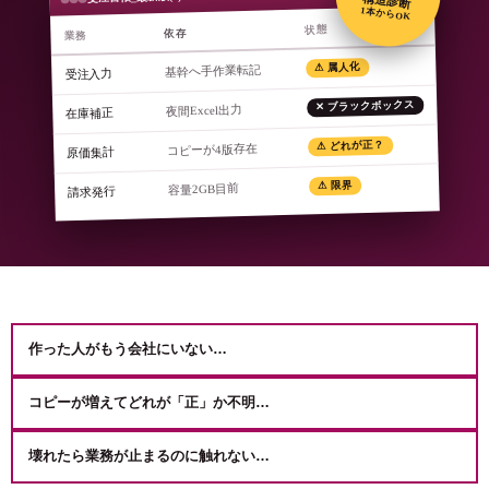
1本からOK
状態
依存
業務
⚠ 属人化
基幹へ手作業転記
受注入力
✕ ブラックボックス
夜間Excel出力
在庫補正
⚠ どれが正？
コピーが4版存在
原価集計
⚠ 限界
容量2GB目前
請求発行
作った人が
もう会社にいない…
コピーが増えて
どれが「正」か不明…
壊れたら業務が
止まるのに触れない…